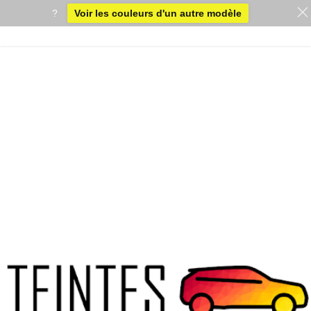
?
Voir les couleurs d'un autre modèle