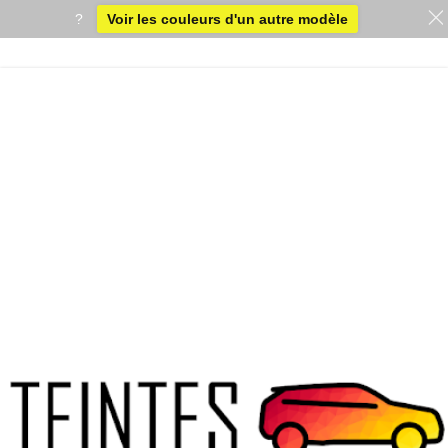
?
Voir les couleurs d'un autre modèle