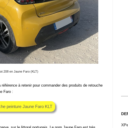
ot 208 en Jaune Faro (KLT)
a référence à retenir pour commander des produits de retouche
e Faro :
che peinture Jaune Faro KLT
DE
XPe
garve, sur le littoral portugais. Le nom Jaune Faro est très