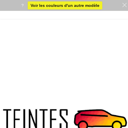
?
Voir les couleurs d'un autre modèle