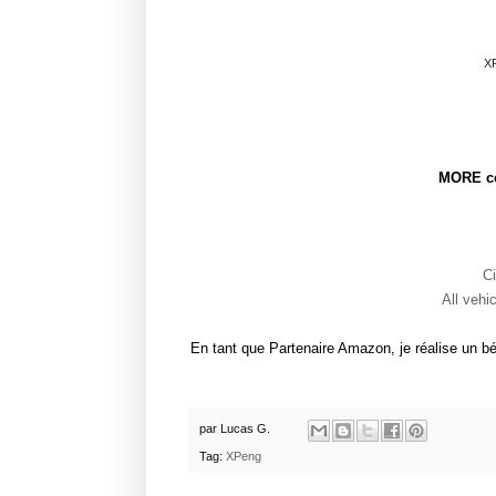
XP
MORE co
Ci
All vehi
En tant que Partenaire Amazon, je réalise un bé
par
Lucas G.
Tag:
XPeng