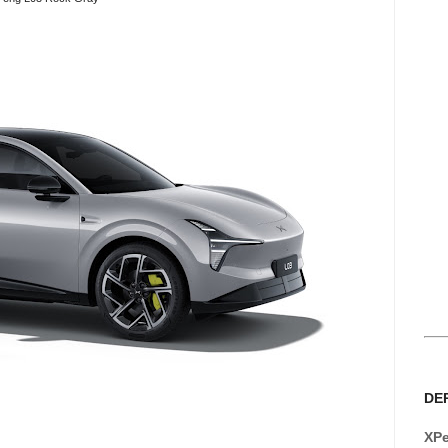
DE
XPe