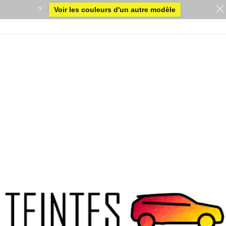
?
Voir les couleurs d'un autre modèle