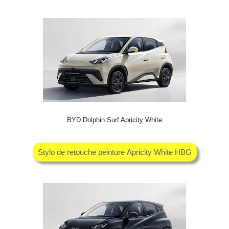
BYD Dolphin Surf Apricity White
Stylo de retouche peinture Apricity White HBG