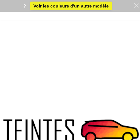
?
Voir les couleurs d'un autre modèle