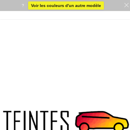
?
Voir les couleurs d'un autre modèle