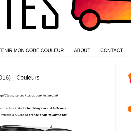
TENIR MON CODE COULEUR
ABOUT
CONTACT
016) - Couleurs
rge/
Cliquez sur les images pour les agrandi
r
 II colors in the
United Kingdom and in France
Picasso II
(2016) en
France et au Royaume-Uni