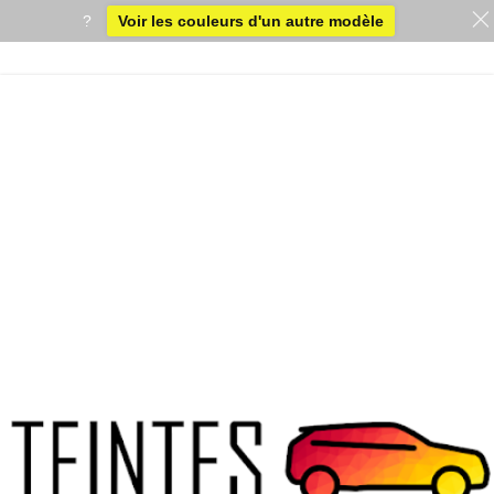
?
Voir les couleurs d'un autre modèle