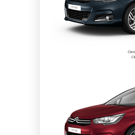
Citr
Ci