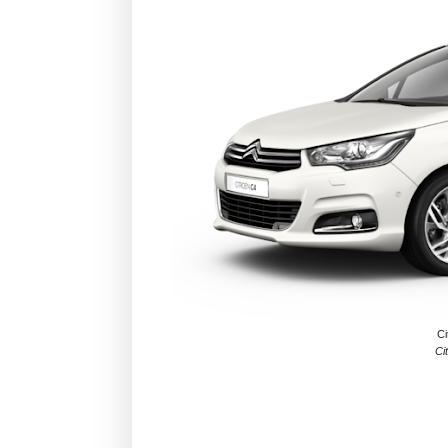
Ci
Ci