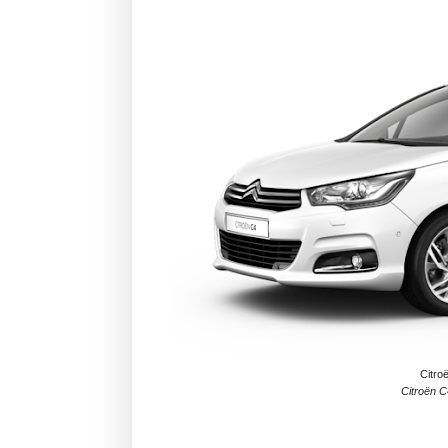
Citro
Citroën 