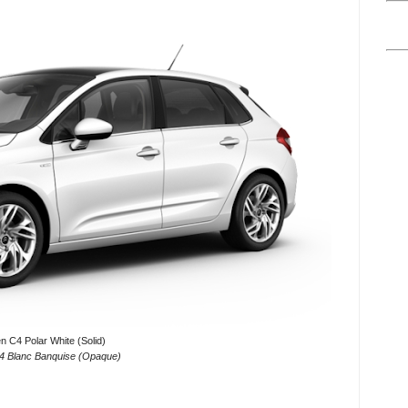
ën C4 Polar White (Solid)
C4 Blanc Banquise (Opaque)