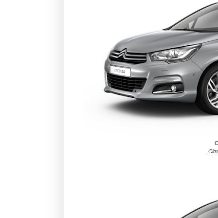
C
Cit