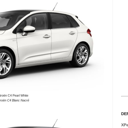
troën C4 Pearl White
troën C4 Blanc Nacré
DE
XPe