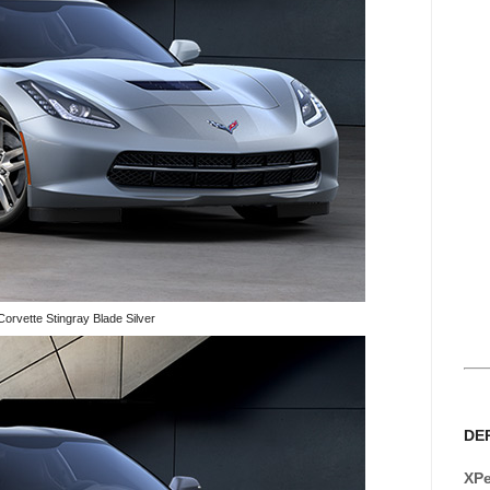
Corvette Stingray Blade Silver
DE
XPe