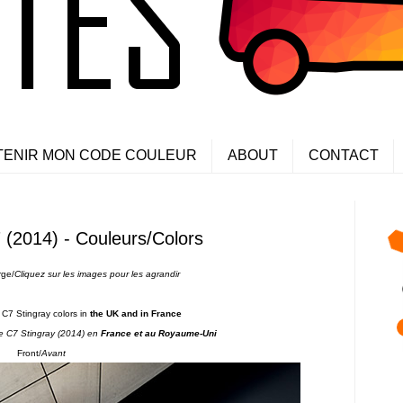
TENIR MON CODE COULEUR
ABOUT
CONTACT
 (2014) - Couleurs/Colors
rge/
Cliquez sur les images pour les agrandi
r
 C7 Stingray colors in
the UK and in France
te C7 Stingray
(2014) en
France et au Royaume-Uni
Front/
Avant