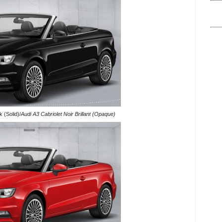
k (Solid)/
Audi A3 Cabriolet Noir Brillant (Opaque)