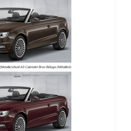
Metallic)/
Audi A3 Cabriolet Brun Béluga (Métallisé)