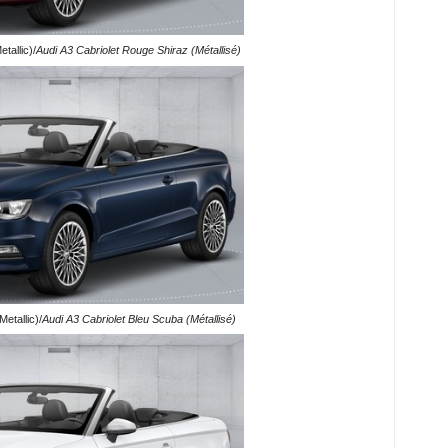
tallic)/
Audi A3 Cabriolet Rouge Shiraz (Métallisé)
etallic)/
Audi A3 Cabriolet Bleu Scuba (Métallisé)