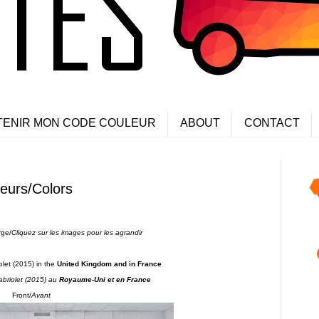
TENIR MON CODE COULEUR
ABOUT
CONTACT
leurs/Colors
rge/
Cliquez sur les images pour les agrandi
r
olet (2015) in the
United Kingdom and in France
Cabriolet (2015) au
Royaume-Uni et en France
Front/
Avant