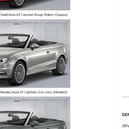
(Solid)/
Audi A3 Cabriolet Rouge Brillant (Opaque)
Metallic)/
Audi A3 Cabriolet Gris Lotus (Métallisé)
DE
XPe