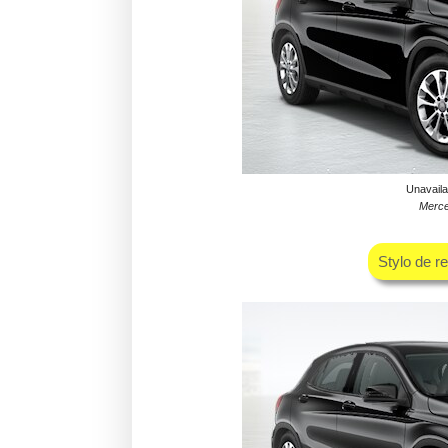
Unavaila
Merce
Stylo de r