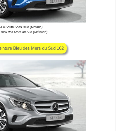
A South Seas Blue (Metallic)
leu des Mers du Sud (Métallisé)
einture Bleu des Mers du Sud 162