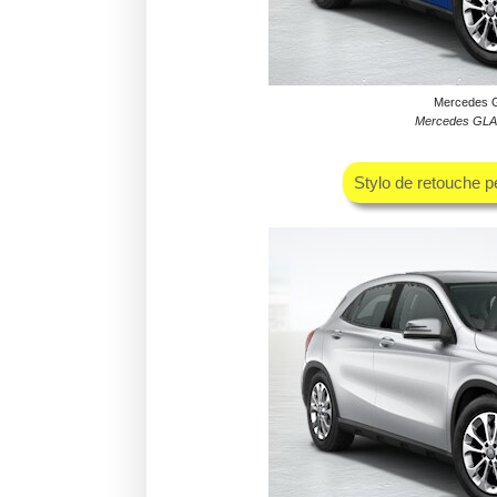
Mercedes GL
Mercedes GLA B
Stylo de retouche p