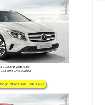
s GLA Cirrus White (Solid)
GLA Blanc Cirrus (Opaque)
che peinture Blanc Cirrus 650