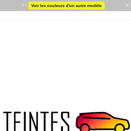
?
Voir les couleurs d'un autre modèle