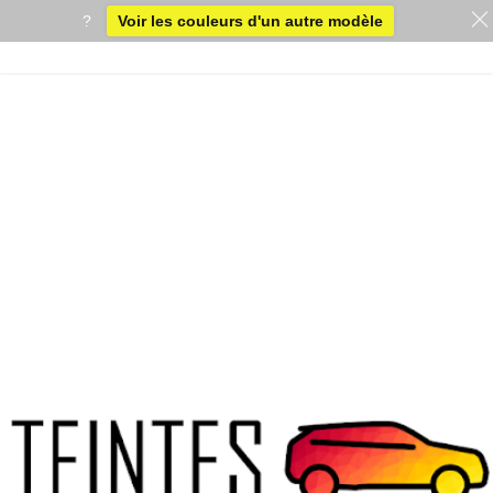
?
Voir les couleurs d'un autre modèle