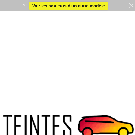
?
Voir les couleurs d'un autre modèle