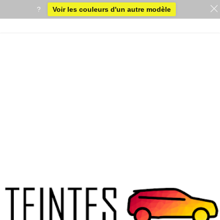
?
Voir les couleurs d'un autre modèle