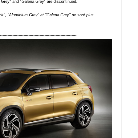
 Grey" and "Galena Grey" are discontinued.
ack", "Aluminium Grey" et "Galena Grey" ne sont plus
--------------------------------------------------------------