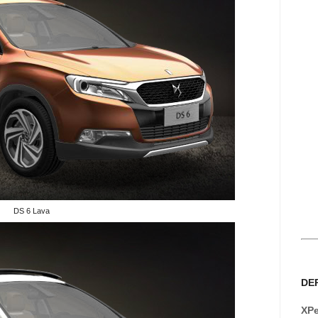
DS 6 Lava
DE
XPe