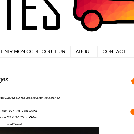
TENIR MON CODE COULEUR
ABOUT
CONTACT
ges
rge/
Cliquez sur les images pour les agrandir
of the DS 6 (2017) in
China
s du DS 6
(2017) en
Chine
Front/
Avant