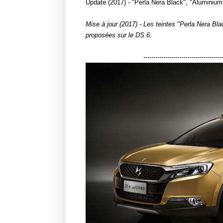
Update (2017) - "Perla Nera Black", "Aluminium
Mise à jour (2017) - Les teintes "Perla Nera Bl
proposées sur le DS 6.
----------------------------------------