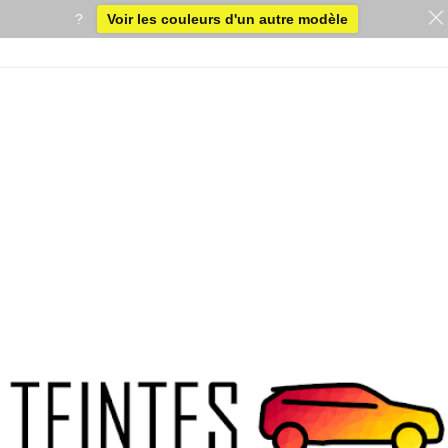
?
Voir les couleurs d'un autre modèle