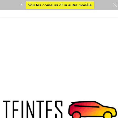
?
Voir les couleurs d'un autre modèle