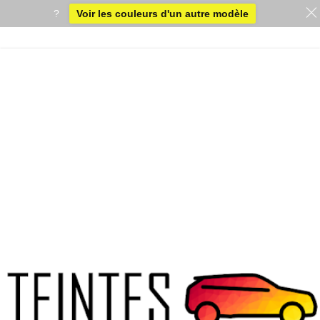
?
Voir les couleurs d'un autre modèle