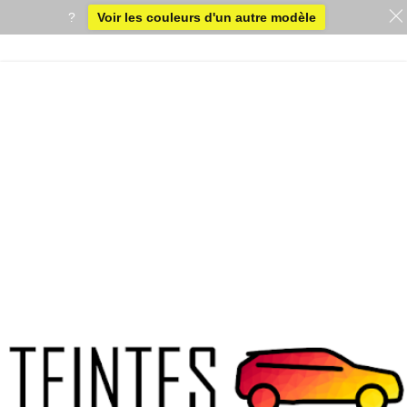
?
Voir les couleurs d'un autre modèle