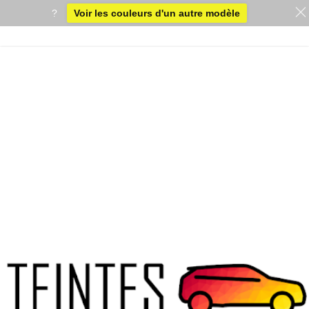
?
Voir les couleurs d'un autre modèle