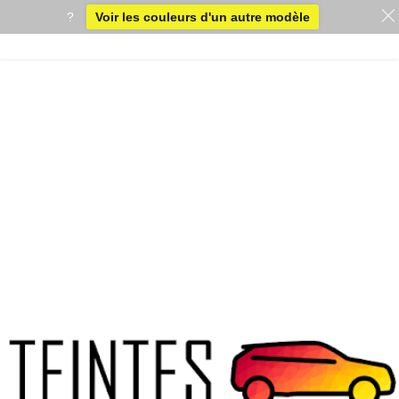
?
Voir les couleurs d'un autre modèle