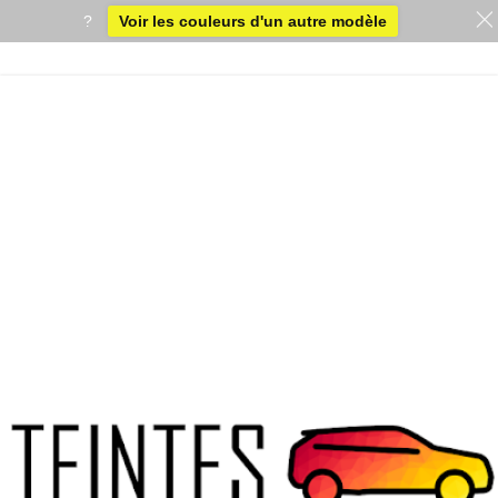
?
Voir les couleurs d'un autre modèle