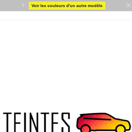
?
Voir les couleurs d'un autre modèle