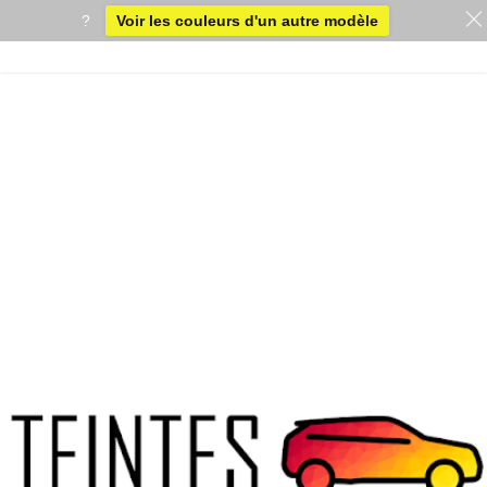
?
Voir les couleurs d'un autre modèle