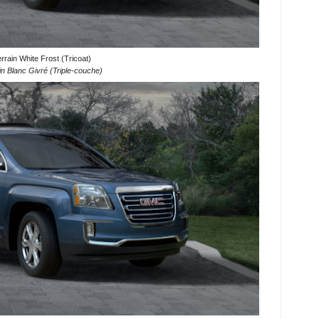
rain White Frost (Tricoat)
n Blanc Givré (Triple-couche)