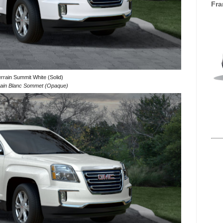
Fra
rain Summit White (Solid)
ain Blanc Sommet (Opaque)