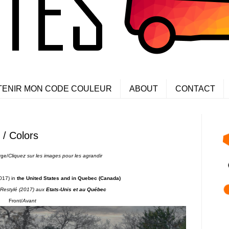
TENIR MON CODE COULEUR
ABOUT
CONTACT
 / Colors
rge/
Cliquez sur les images pour les agrandir
017) in
the United States and in Quebec (Canada)
Restylé (2017) aux
Etats-Unis et au Québec
Front/
Avant