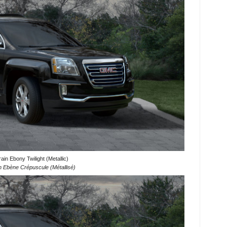
in Ebony Twilight (Metallic)
 Ebène Crépuscule (Métallisé)