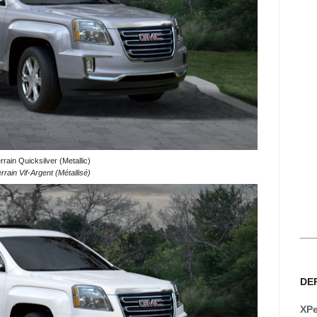
ain Quicksilver (Metallic)
ain Vif-Argent (Métallisé)
DE
XPe