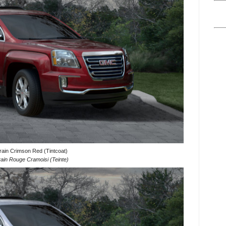
ain Crimson Red (Tintcoat)
in Rouge Cramoisi (Teinte)