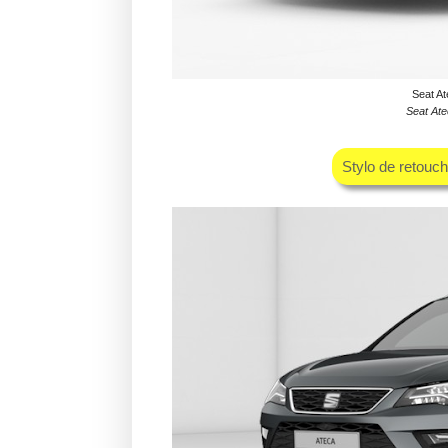
Seat At
Seat Ate
Stylo de retouc