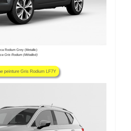
eca Rodium Grey (Metallic)
ca Gris Rodium (Métallisé)
he peinture Gris Rodium LF7Y