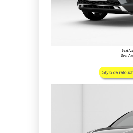
Seat At
Seat Ate
Stylo de retouc