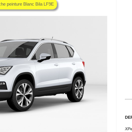
che peinture Blanc Bila LF9E
DE
XPe