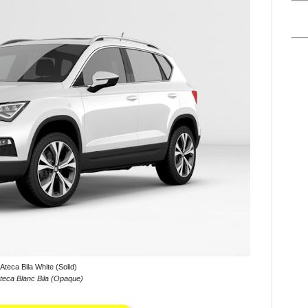
Ateca Bila White (Solid)
teca Blanc Bila (Opaque)