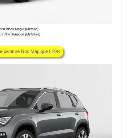
eca Black Magic (Metallic)
ca Noir Magique (Métallisé)
he peinture Noir Magique LF9R