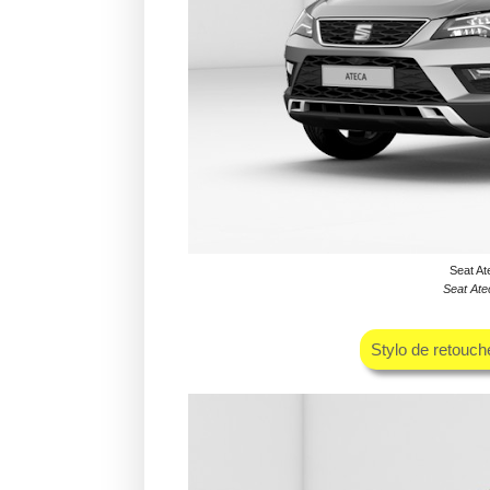
Seat Ate
Seat Ate
Stylo de retouch