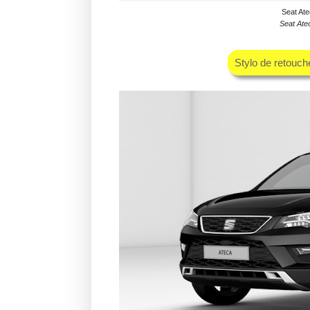
Seat Ate
Seat Ate
Stylo de retouc