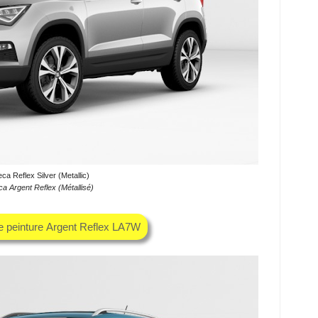
ca Reflex Silver (Metallic)
ca Argent Reflex (Métallisé)
e peinture Argent Reflex LA7W