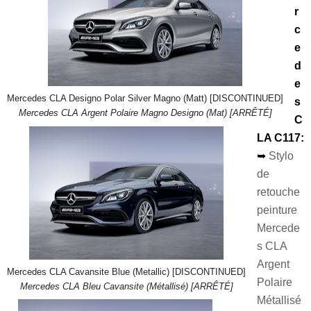
r
c
e
d
e
Mercedes CLA Designo Polar Silver Magno (Matt) [DISCONTINUED]
s
Mercedes CLA Argent Polaire Magno Designo (Mat) [ARRÊTÉ]
C
LA C117:
➥
Stylo
de
retouche
peinture
Mercede
s CLA
Argent
Mercedes CLA Cavansite Blue (Metallic) [DISCONTINUED]
Polaire
Mercedes CLA Bleu Cavansite (Métallisé) [ARRÊTÉ]
Métallisé