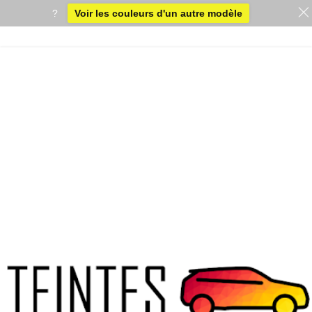
?
Voir les couleurs d'un autre modèle