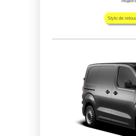
Peugeot E
Stylo de retou