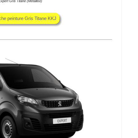
xpert Gris Titane (Métallisé)
che peinture Gris Titane KKJ