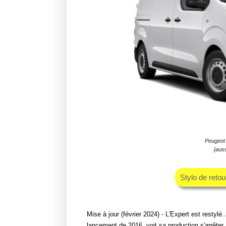
Peugeot 
[auss
Stylo de reto
Mise à jour (février 2024) - L'Expert est restylé
lancement de 2016, voit sa production s'arrêter. 