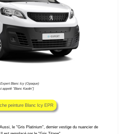
Expert Blanc Icy (Opaque)
i appelé "Blanc Kaolin"]
uche peinture Blanc Icy EPR
. Aussi, le "Gris Platinium", dernier vestige du nuancier de
Il est remplacé par le "Gris Titane".