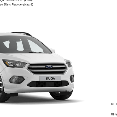
ga Platinum White (Pearl)
ga Blanc Platinum (Nacré)
DE
XPe