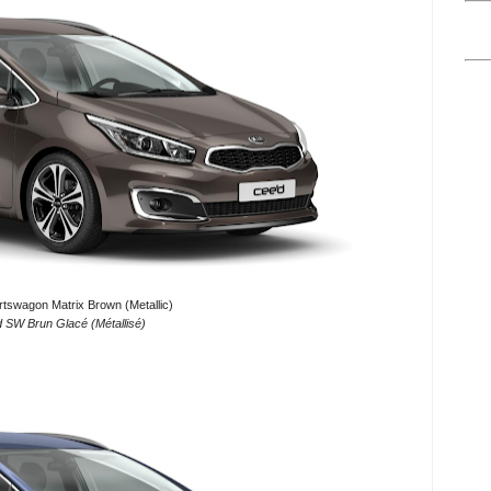
rtswagon Matrix Brown (Metallic)
d SW Brun Glacé (Métallisé)