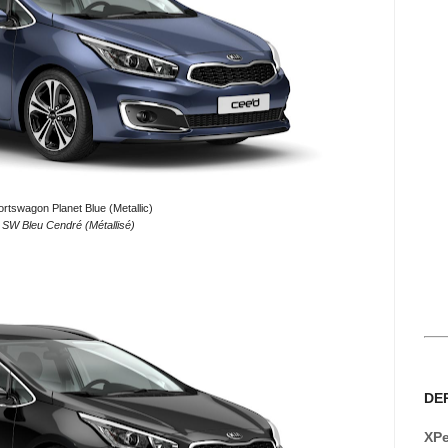
rtswagon Planet Blue (Metallic)
 SW Bleu Cendré (Métallisé)
DE
XPe