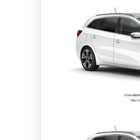
Unavailabl
Kia C