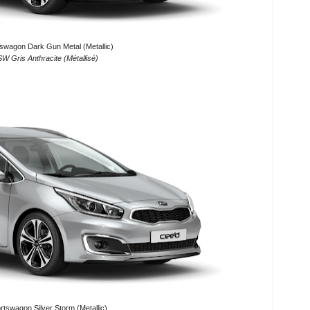
tswagon Dark Gun Metal (Metallic)
SW Gris Anthracite (Métallisé)
rtswagon Silver Storm (Metallic)