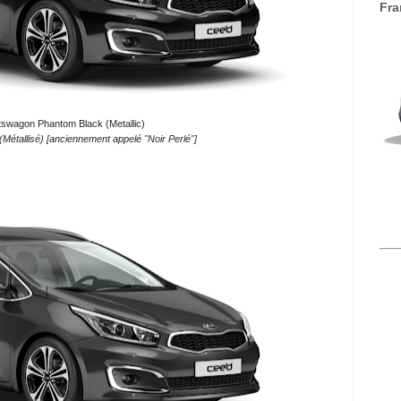
Fra
tswagon Phantom Black (Metallic)
Métallisé) [anciennement appelé "Noir Perlé"]