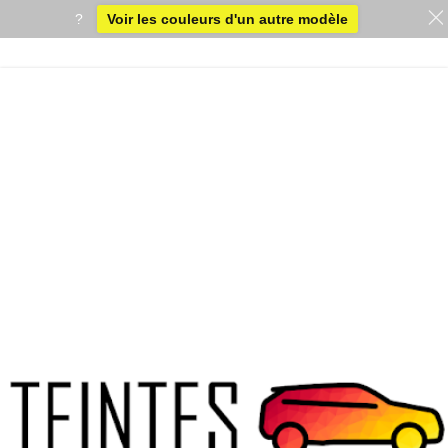
?
Voir les couleurs d'un autre modèle