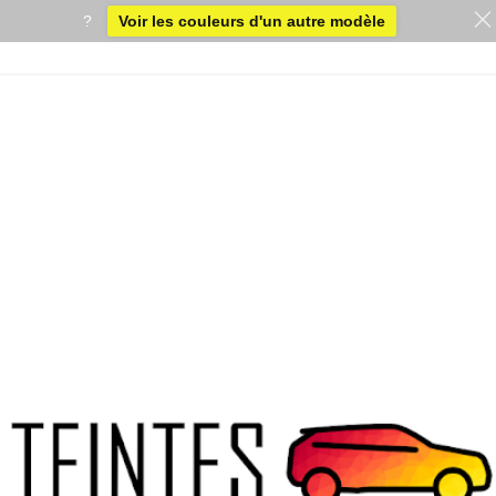
?
Voir les couleurs d'un autre modèle