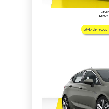
Opel A
Opel As
Stylo de retouc