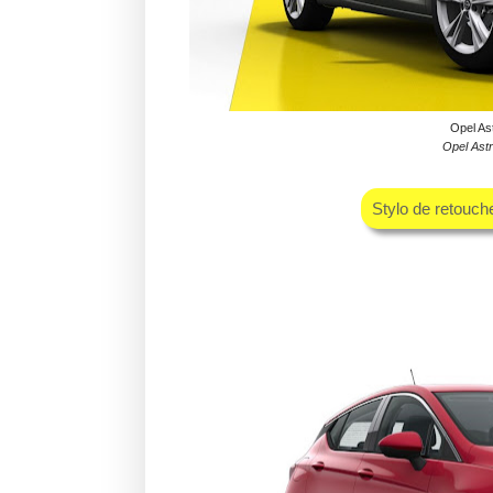
Opel As
Opel Astr
Stylo de retouc