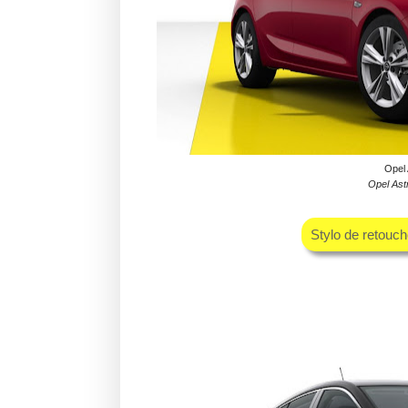
Opel 
Opel Ast
Stylo de retouc