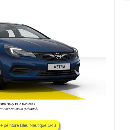
stra Navy Blue (Metallic)
ra Bleu Nautique (Métallisé)
he peinture Bleu Nautique G4B