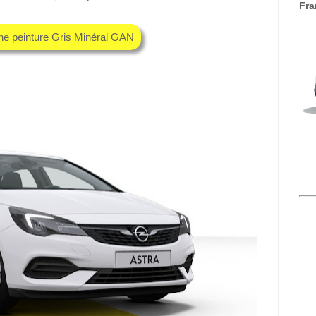
Fra
che peinture Gris Minéral GAN