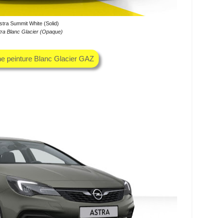
stra Summit White (Solid)
tra Blanc Glacier (Opaque)
he peinture Blanc Glacier GAZ