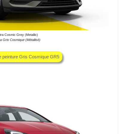
tra Cosmic Grey (Metallic)
a Gris Cosmique (Métallisé)
he peinture Gris Cosmique GR5