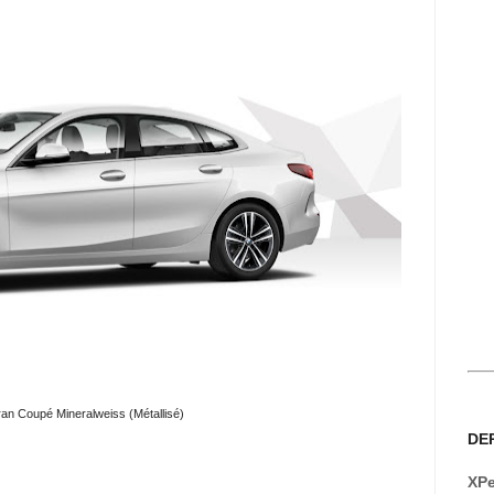
n Coupé Mineralweiss (Métallisé)
DE
XPe