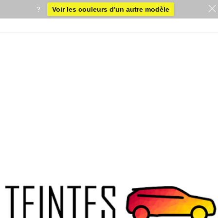
?
Voir les couleurs d'un autre modèle