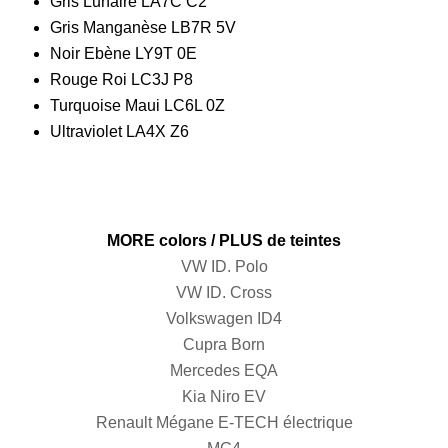
Gris Lunaire LA7C C2
Gris Manganèse LB7R 5V
Noir Ebène LY9T 0E
Rouge Roi LC3J P8
Turquoise Maui LC6L 0Z
Ultraviolet LA4X Z6
MORE colors / PLUS de teintes
VW ID. Polo
VW ID. Cross
Volkswagen ID4
Cupra Born
Mercedes EQA
Kia Niro EV
Renault Mégane E-TECH électrique