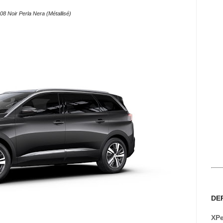
8 Noir Perla Nera (Métallisé)
DE
XPe