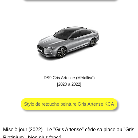
DS9 Gris Artense (Métallisé)
[2020 à 2022]
Stylo de retouche peinture Gris Artense KCA
Mise à jour (2022) - Le "Gris Artense" cède sa place au "Gris
Platinium", bien plus foncé.