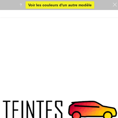
?
Voir les couleurs d'un autre modèle