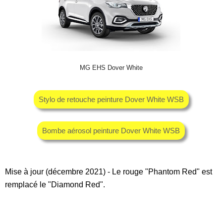
MG EHS Dover White
Stylo de retouche peinture Dover White WSB
Bombe aérosol peinture Dover White WSB
Mise à jour (décembre 2021) - Le rouge "Phantom Red" est
remplacé le "Diamond Red".