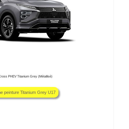
 Cross PHEV Titanium Grey (Métallisé)
he peinture Titanium Grey U17