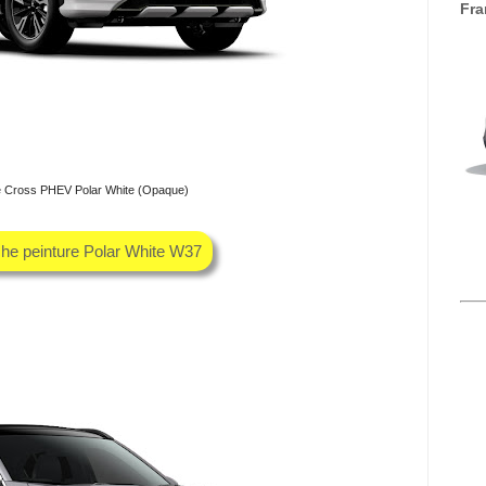
Fra
se Cross PHEV Polar White (Opaque)
che peinture Polar White W37