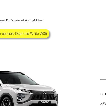
 Cross PHEV Diamond White (Métallisé)
he peinture Diamond White W85
DE
XPe