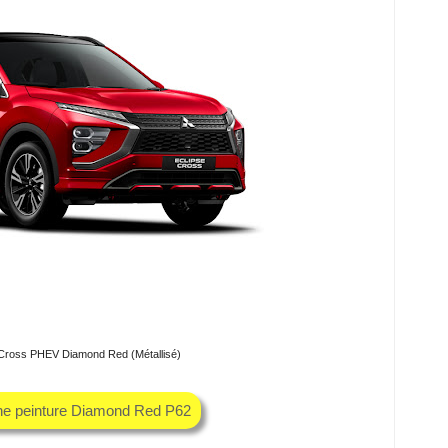
e Cross PHEV Diamond Red (Métallisé)
che peinture Diamond Red P62