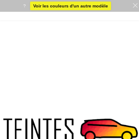
?
Voir les couleurs d'un autre modèle