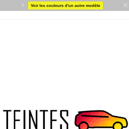
?
Voir les couleurs d'un autre modèle