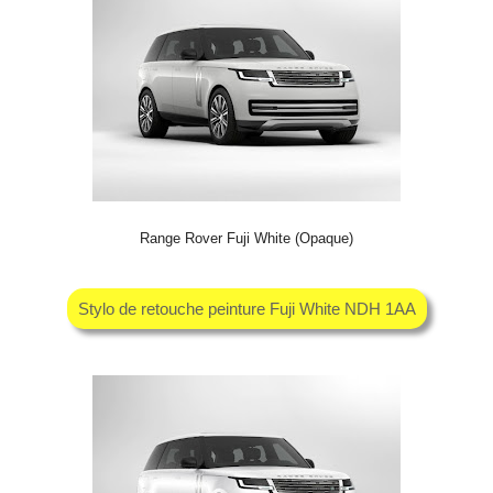
Range Rover Fuji White (Opaque)
Stylo de retouche peinture Fuji White NDH 1AA