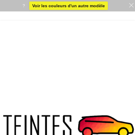
?
Voir les couleurs d'un autre modèle