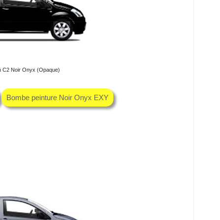
n C2 Noir Onyx (Opaque)
Bombe peinture Noir Onyx EXY