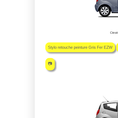
Citroë
Stylo retouche peinture Gris Fer EZW
📷