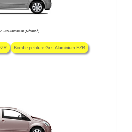
2 Gris Aluminium (Métallisé)
 EZR
Bombe peinture Gris Aluminium EZR