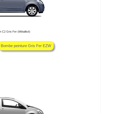
n C2 Gris Fer (Métallisé)
Bombe peinture Gris Fer EZW