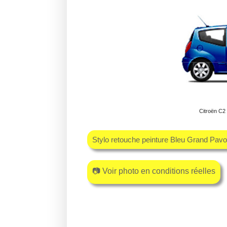
Citroën C2 
Stylo retouche peinture Bleu Grand Pav
📷 Voir photo en conditions réelles