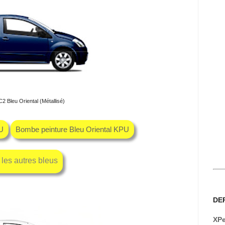
C2 Bleu Oriental (Métallisé)
PU
Bombe peinture Bleu Oriental KPU
les autres bleus
DE
XPe