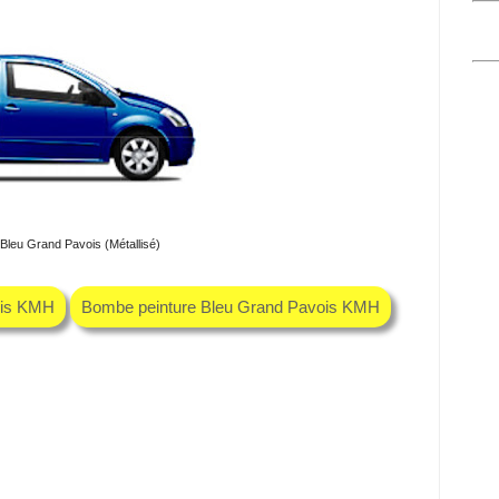
Bleu Grand Pavois (Métallisé)
ois KMH
Bombe peinture Bleu Grand Pavois KMH