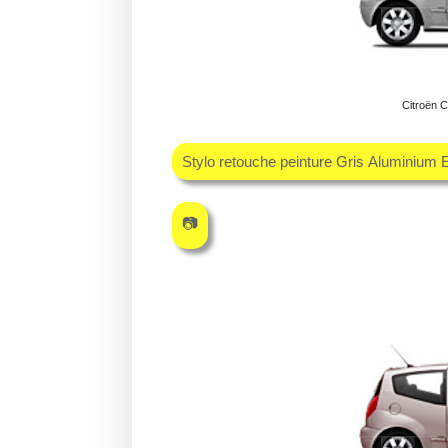
Citroën C
Stylo retouche peinture Gris Aluminium
📷