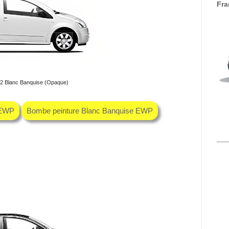
Fra
C2 Blanc Banquise (Opaque)
 EWP
Bombe peinture Blanc Banquise EWP