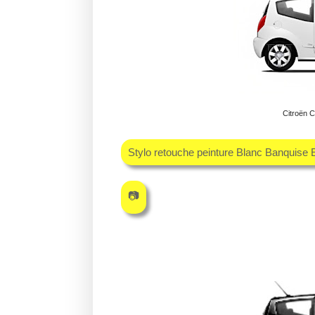
Citroën 
Stylo retouche peinture Blanc Banquise
📷