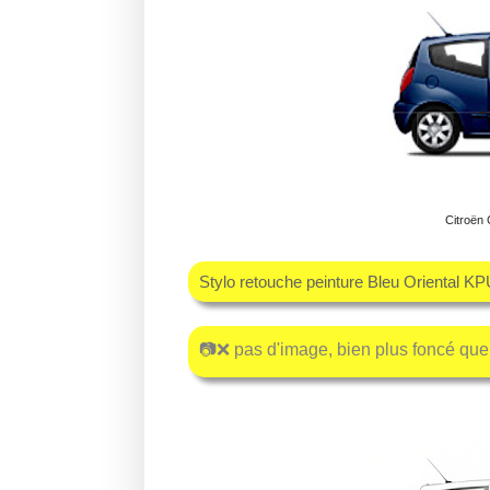
Citroën 
Stylo retouche peinture Bleu Oriental K
📷❌ pas d'image, bien plus foncé que 