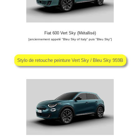
Fiat 600 Vert Sky (Métallisé)
[anciennement appelé "Bleu Sky of Italy" puis "Bleu Sky"]
Stylo de retouche peinture Vert Sky / Bleu Sky 959B