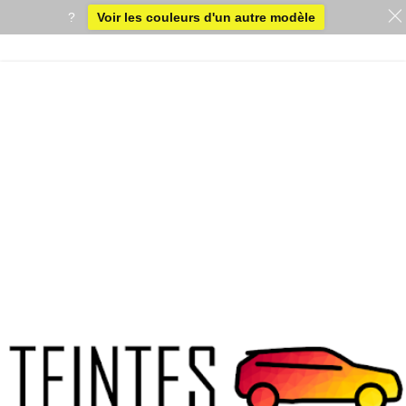
?
Voir les couleurs d'un autre modèle