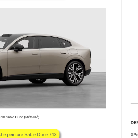
S90 Sable Dune (Métallisé)
DE
che peinture Sable Dune 743
XPe