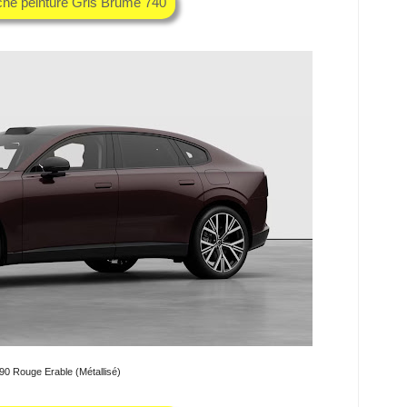
che peinture Gris Brume 740
90 Rouge Erable (Métallisé)